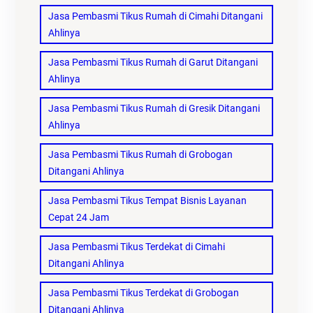
Jasa Pembasmi Tikus Rumah di Cimahi Ditangani
Ahlinya
Jasa Pembasmi Tikus Rumah di Garut Ditangani
Ahlinya
Jasa Pembasmi Tikus Rumah di Gresik Ditangani
Ahlinya
Jasa Pembasmi Tikus Rumah di Grobogan
Ditangani Ahlinya
Jasa Pembasmi Tikus Tempat Bisnis Layanan
Cepat 24 Jam
Jasa Pembasmi Tikus Terdekat di Cimahi
Ditangani Ahlinya
Jasa Pembasmi Tikus Terdekat di Grobogan
Ditangani Ahlinya