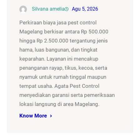
Silvana amelia
Agu 5, 2026
Perkiraan biaya jasa pest control
Magelang berkisar antara Rp 500.000
hingga Rp 2.500.000 tergantung jenis
hama, luas bangunan, dan tingkat
keparahan. Layanan ini mencakup
penanganan rayap, tikus, kecoa, serta
nyamuk untuk rumah tinggal maupun
tempat usaha. Agata Pest Control
menyediakan garansi serta pemeriksaan
lokasi langsung di area Magelang.
Know More