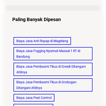
Paling Banyak Dipesan
Biaya Jasa Anti Rayap di Magelang
Biaya Jasa Fogging Nyamuk Massal 1 RT di
Bandung
Biaya Jasa Pembasmi Tikus di Gresik Ditangani
Ahlinya
Biaya Jasa Pembasmi Tikus di Grobogan
Ditangani Ahlinya
Biaya Jasa Pest Control