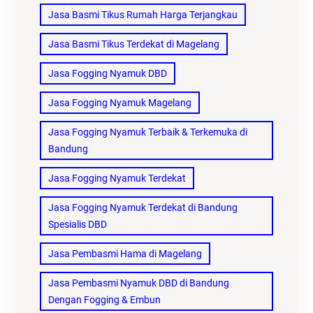
Jasa Basmi Tikus Rumah Harga Terjangkau
Jasa Basmi Tikus Terdekat di Magelang
Jasa Fogging Nyamuk DBD
Jasa Fogging Nyamuk Magelang
Jasa Fogging Nyamuk Terbaik & Terkemuka di
Bandung
Jasa Fogging Nyamuk Terdekat
Jasa Fogging Nyamuk Terdekat di Bandung
Spesialis DBD
Jasa Pembasmi Hama di Magelang
Jasa Pembasmi Nyamuk DBD di Bandung
Dengan Fogging & Embun