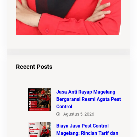
Recent Posts
Jasa Anti Rayap Magelang
Bergaransi Resmi Agata Pest
Control
Agustus 5, 2026
Biaya Jasa Pest Control
Magelang: Rincian Tarif dan