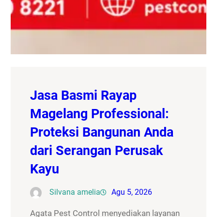
Jasa Basmi Rayap
Magelang Professional:
Proteksi Bangunan Anda
dari Serangan Perusak
Kayu
Silvana amelia
Agu 5, 2026
Agata Pest Control menyediakan layanan