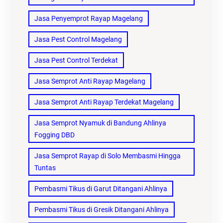
Jasa Penyemprot Rayap Magelang
Jasa Pest Control Magelang
Jasa Pest Control Terdekat
Jasa Semprot Anti Rayap Magelang
Jasa Semprot Anti Rayap Terdekat Magelang
Jasa Semprot Nyamuk di Bandung Ahlinya
Fogging DBD
Jasa Semprot Rayap di Solo Membasmi Hingga
Tuntas
Pembasmi Tikus di Garut Ditangani Ahlinya
Pembasmi Tikus di Gresik Ditangani Ahlinya