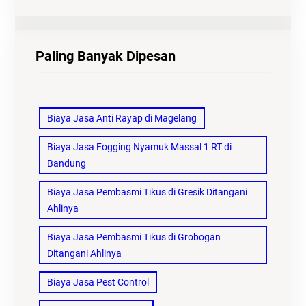
Paling Banyak Dipesan
Biaya Jasa Anti Rayap di Magelang
Biaya Jasa Fogging Nyamuk Massal 1 RT di
Bandung
Biaya Jasa Pembasmi Tikus di Gresik Ditangani
Ahlinya
Biaya Jasa Pembasmi Tikus di Grobogan
Ditangani Ahlinya
Biaya Jasa Pest Control