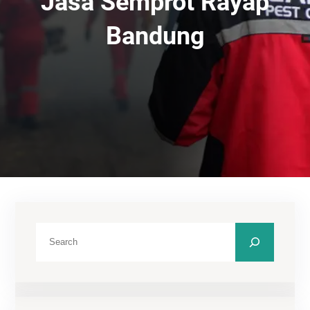
Jasa Semprot Rayap
Bandung
C
a
r
i