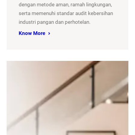
dengan metode aman, ramah lingkungan,
serta memenuhi standar audit kebersihan
industri pangan dan perhotelan.
Know More