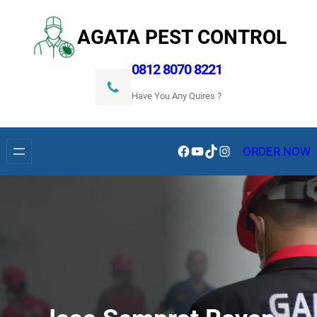
Lewati
ke
AGATA PEST CONTROL
konten
0812 8070 8221
Have You Any Quires ?
Facebook
YouTube
TikTok
Instagram
ORDER NOW