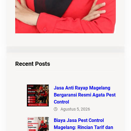
Recent Posts
Jasa Anti Rayap Magelang
Bergaransi Resmi Agata Pest
Control
Agustus 5, 2026
Biaya Jasa Pest Control
Magelang: Rincian Tarif dan