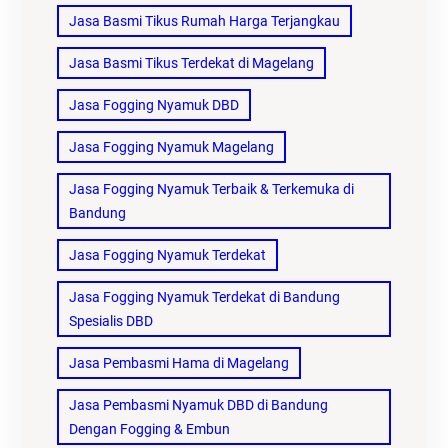
Jasa Basmi Tikus Rumah Harga Terjangkau
Jasa Basmi Tikus Terdekat di Magelang
Jasa Fogging Nyamuk DBD
Jasa Fogging Nyamuk Magelang
Jasa Fogging Nyamuk Terbaik & Terkemuka di
Bandung
Jasa Fogging Nyamuk Terdekat
Jasa Fogging Nyamuk Terdekat di Bandung
Spesialis DBD
Jasa Pembasmi Hama di Magelang
Jasa Pembasmi Nyamuk DBD di Bandung
Dengan Fogging & Embun