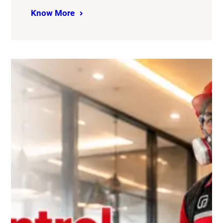
Know More