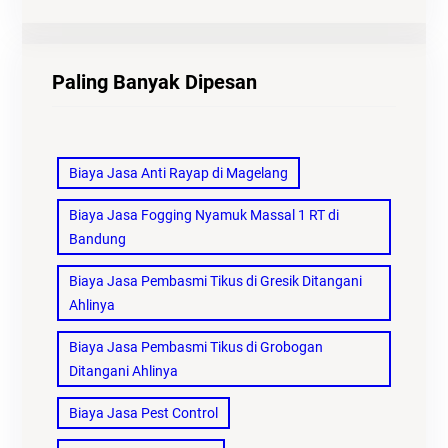
Paling Banyak Dipesan
Biaya Jasa Anti Rayap di Magelang
Biaya Jasa Fogging Nyamuk Massal 1 RT di
Bandung
Biaya Jasa Pembasmi Tikus di Gresik Ditangani
Ahlinya
Biaya Jasa Pembasmi Tikus di Grobogan
Ditangani Ahlinya
Biaya Jasa Pest Control