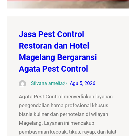
Jasa Pest Control
Restoran dan Hotel
Magelang Bergaransi
Agata Pest Control
Silvana amelia
Agu 5, 2026
Agata Pest Control menyediakan layanan
pengendalian hama profesional khusus
bisnis kuliner dan perhotelan di wilayah
Magelang. Layanan ini mencakup
pembasmian kecoak, tikus, rayap, dan lalat