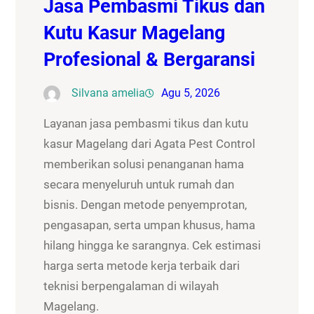
Jasa Pembasmi Tikus dan
Kutu Kasur Magelang
Profesional & Bergaransi
Silvana amelia
Agu 5, 2026
Layanan jasa pembasmi tikus dan kutu
kasur Magelang dari Agata Pest Control
memberikan solusi penanganan hama
secara menyeluruh untuk rumah dan
bisnis. Dengan metode penyemprotan,
pengasapan, serta umpan khusus, hama
hilang hingga ke sarangnya. Cek estimasi
harga serta metode kerja terbaik dari
teknisi berpengalaman di wilayah
Magelang.