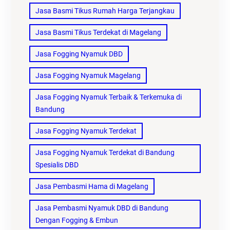
Jasa Basmi Tikus Rumah Harga Terjangkau
Jasa Basmi Tikus Terdekat di Magelang
Jasa Fogging Nyamuk DBD
Jasa Fogging Nyamuk Magelang
Jasa Fogging Nyamuk Terbaik & Terkemuka di
Bandung
Jasa Fogging Nyamuk Terdekat
Jasa Fogging Nyamuk Terdekat di Bandung
Spesialis DBD
Jasa Pembasmi Hama di Magelang
Jasa Pembasmi Nyamuk DBD di Bandung
Dengan Fogging & Embun