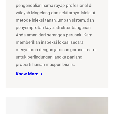
pengendalian hama rayap profesional di
wilayah Magelang dan sekitarnya. Melalui
metode injeksi tanah, umpan sistem, dan
penyemprotan kayu, struktur bangunan
Anda aman dari serangga perusak. Kami
memberikan inspeksi lokasi secara
menyeluruh dengan jaminan garansi resmi
untuk perlindungan jangka panjang
properti hunian maupun bisnis.
Know More