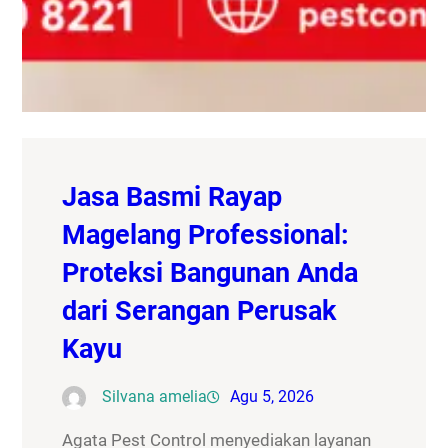
Jasa Basmi Rayap
Magelang Professional:
Proteksi Bangunan Anda
dari Serangan Perusak
Kayu
Silvana amelia
Agu 5, 2026
Agata Pest Control menyediakan layanan