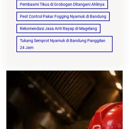
Pembasmi Tikus di Grobogan Ditangani Ahlinya
Pest Control Pakar Fogging Nyamuk di Bandung
Rekomendasi Jasa Anti Rayap di Magelang
Tukang Semprot Nyamuk di Bandung Panggilan
24 Jam