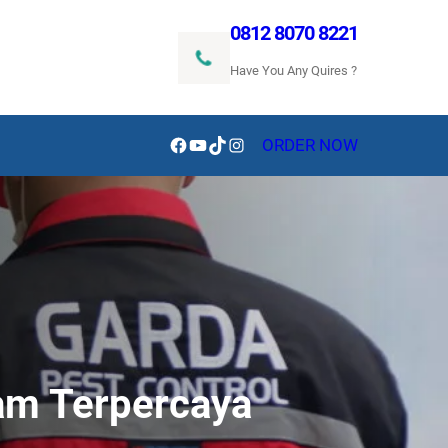
0812 8070 8221
Have You Any Quires ?
Facebook
YouTube
TikTok
Instagram
ORDER NOW
am Terpercaya