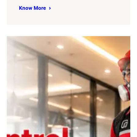
Know More