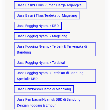
Jasa Basmi Tikus Rumah Harga Terjangkau
Jasa Basmi Tikus Terdekat di Magelang
Jasa Fogging Nyamuk DBD
Jasa Fogging Nyamuk Magelang
Jasa Fogging Nyamuk Terbaik & Terkemuka di
Bandung
Jasa Fogging Nyamuk Terdekat
Jasa Fogging Nyamuk Terdekat di Bandung
Spesialis DBD
Jasa Pembasmi Hama di Magelang
Jasa Pembasmi Nyamuk DBD di Bandung
Dengan Fogging & Embun