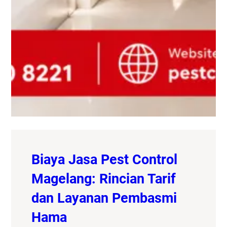
Biaya Jasa Pest Control
Magelang: Rincian Tarif
dan Layanan Pembasmi
Hama