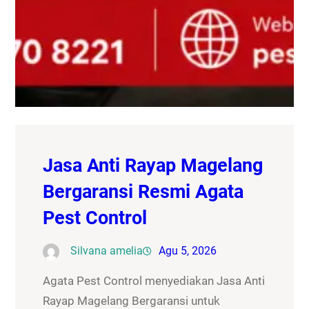
Jasa Anti Rayap Magelang
Bergaransi Resmi Agata
Pest Control
Silvana amelia
Agu 5, 2026
Agata Pest Control menyediakan Jasa Anti
Rayap Magelang Bergaransi untuk