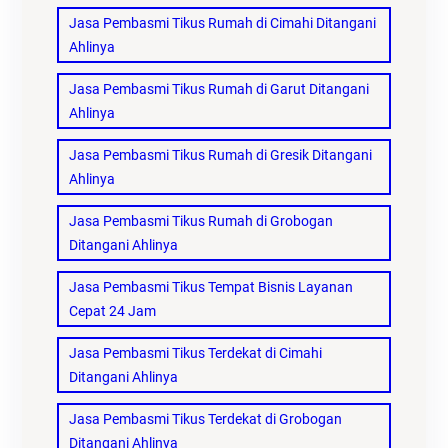
Jasa Pembasmi Tikus Rumah di Cimahi Ditangani
Ahlinya
Jasa Pembasmi Tikus Rumah di Garut Ditangani
Ahlinya
Jasa Pembasmi Tikus Rumah di Gresik Ditangani
Ahlinya
Jasa Pembasmi Tikus Rumah di Grobogan
Ditangani Ahlinya
Jasa Pembasmi Tikus Tempat Bisnis Layanan
Cepat 24 Jam
Jasa Pembasmi Tikus Terdekat di Cimahi
Ditangani Ahlinya
Jasa Pembasmi Tikus Terdekat di Grobogan
Ditangani Ahlinya