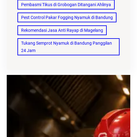
Pembasmi Tikus di Grobogan Ditangani Ahlinya
Pest Control Pakar Fogging Nyamuk di Bandung
Rekomendasi Jasa Anti Rayap di Magelang
Tukang Semprot Nyamuk di Bandung Panggilan
24 Jam