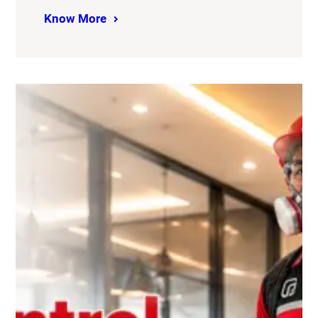
Know More