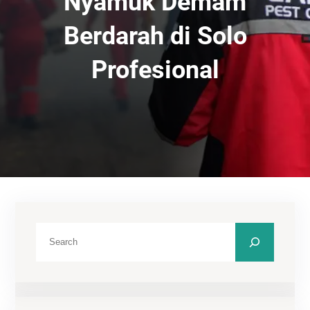
Nyamuk Demam
Berdarah di Solo
Profesional
C
a
r
i