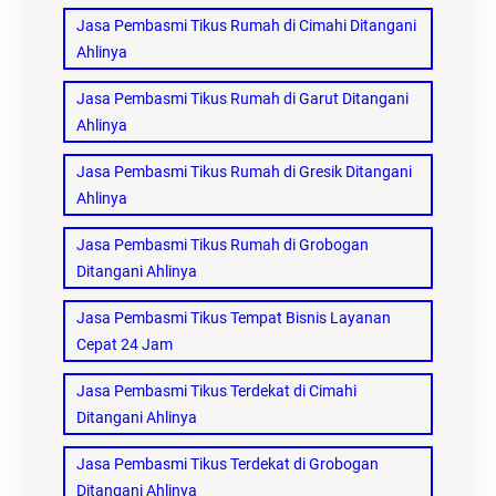
Jasa Pembasmi Tikus Rumah di Cimahi Ditangani
Ahlinya
Jasa Pembasmi Tikus Rumah di Garut Ditangani
Ahlinya
Jasa Pembasmi Tikus Rumah di Gresik Ditangani
Ahlinya
Jasa Pembasmi Tikus Rumah di Grobogan
Ditangani Ahlinya
Jasa Pembasmi Tikus Tempat Bisnis Layanan
Cepat 24 Jam
Jasa Pembasmi Tikus Terdekat di Cimahi
Ditangani Ahlinya
Jasa Pembasmi Tikus Terdekat di Grobogan
Ditangani Ahlinya