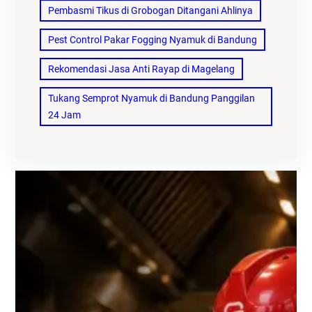
Pembasmi Tikus di Grobogan Ditangani Ahlinya
Pest Control Pakar Fogging Nyamuk di Bandung
Rekomendasi Jasa Anti Rayap di Magelang
Tukang Semprot Nyamuk di Bandung Panggilan
24 Jam