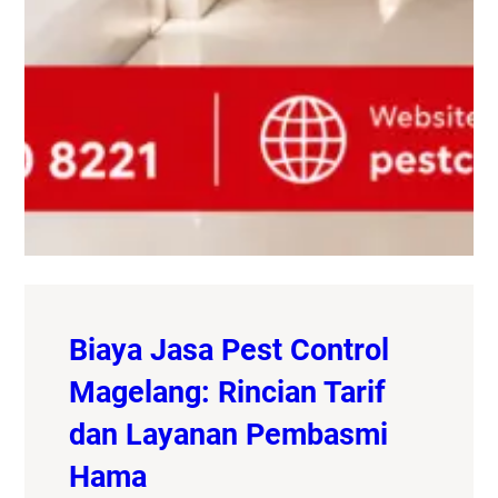
Biaya Jasa Pest Control
Magelang: Rincian Tarif
dan Layanan Pembasmi
Hama