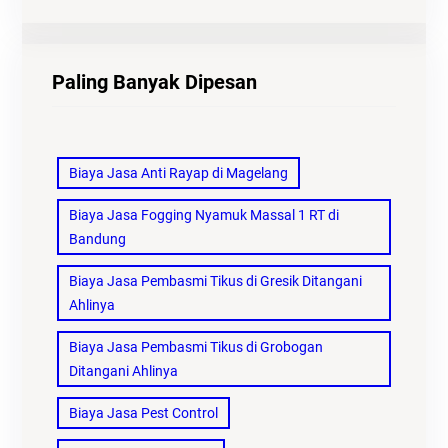
Paling Banyak Dipesan
Biaya Jasa Anti Rayap di Magelang
Biaya Jasa Fogging Nyamuk Massal 1 RT di
Bandung
Biaya Jasa Pembasmi Tikus di Gresik Ditangani
Ahlinya
Biaya Jasa Pembasmi Tikus di Grobogan
Ditangani Ahlinya
Biaya Jasa Pest Control