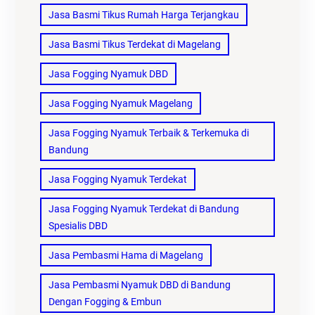
Jasa Basmi Tikus Rumah Harga Terjangkau
Jasa Basmi Tikus Terdekat di Magelang
Jasa Fogging Nyamuk DBD
Jasa Fogging Nyamuk Magelang
Jasa Fogging Nyamuk Terbaik & Terkemuka di
Bandung
Jasa Fogging Nyamuk Terdekat
Jasa Fogging Nyamuk Terdekat di Bandung
Spesialis DBD
Jasa Pembasmi Hama di Magelang
Jasa Pembasmi Nyamuk DBD di Bandung
Dengan Fogging & Embun