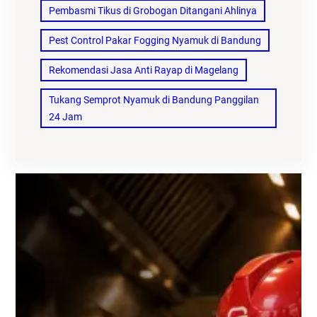
Pembasmi Tikus di Grobogan Ditangani Ahlinya
Pest Control Pakar Fogging Nyamuk di Bandung
Rekomendasi Jasa Anti Rayap di Magelang
Tukang Semprot Nyamuk di Bandung Panggilan
24 Jam