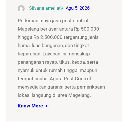
Silvana amelia
Agu 5, 2026
Perkiraan biaya jasa pest control
Magelang berkisar antara Rp 500.000
hingga Rp 2.500.000 tergantung jenis
hama, luas bangunan, dan tingkat
keparahan. Layanan ini mencakup
penanganan rayap, tikus, kecoa, serta
nyamuk untuk rumah tinggal maupun
tempat usaha. Agata Pest Control
menyediakan garansi serta pemeriksaan
lokasi langsung di area Magelang.
Know More