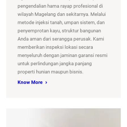
pengendalian hama rayap profesional di
wilayah Magelang dan sekitarnya. Melalui
metode injeksi tanah, umpan sistem, dan
penyemprotan kayu, struktur bangunan
Anda aman dari serangga perusak. Kami
memberikan inspeksi lokasi secara
menyeluruh dengan jaminan garansi resmi
untuk perlindungan jangka panjang
properti hunian maupun bisnis.
Know More