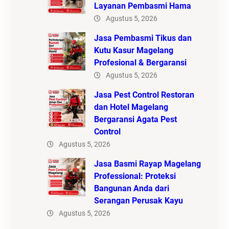
Layanan Pembasmi Hama
Agustus 5, 2026
Jasa Pembasmi Tikus dan
Kutu Kasur Magelang
Profesional & Bergaransi
Agustus 5, 2026
Jasa Pest Control Restoran
dan Hotel Magelang
Bergaransi Agata Pest
Control
Agustus 5, 2026
Jasa Basmi Rayap Magelang
Professional: Proteksi
Bangunan Anda dari
Serangan Perusak Kayu
Agustus 5, 2026