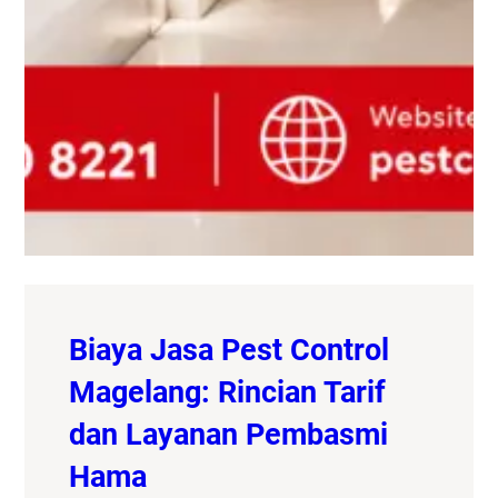
Biaya Jasa Pest Control
Magelang: Rincian Tarif
dan Layanan Pembasmi
Hama