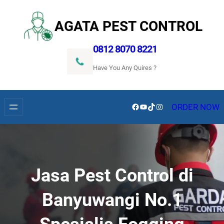
Lewati
ke
AGATA PEST CONTROL
konten
0812 8070 8221
Have You Any Quires ?
Facebook
YouTube
TikTok
Instagram
ORDER NOW
Jasa Pest Control di
Banyuwangi No.1