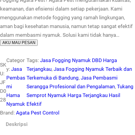
Fogging Agata Pest? Agata Pest mengutamakan kualitas,
keamanan, dan efisiensi dalam setiap pekerjaan. Kami
menggunakan metode fogging yang ramah lingkungan,
aman bagi kesehatan manusia, namun tetap sangat efektif
dalam membasmi nyamuk. Solusi kami tidak hanya…
AKU MAU PESAN
Categor
Tags:
Jasa Fogging Nyamuk DBD Harga
SK
y:
Jasa
Terjangkau
, 
Jasa Fogging Nyamuk Terbaik dan
U:
Pembas
Terkemuka di Bandung
, 
Jasa Pembasmi
JF
mi
Serangga Profesional dan Pengalaman
, 
Tukang
D0
Hama
Semprot Nyamuk Harga Terjangkau Hasil
28
Nyamuk
Efektif
Brand:
Agata Pest Control
Deskripsi