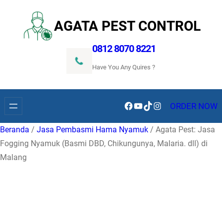
Lewati
ke
AGATA PEST CONTROL
konten
0812 8070 8221
Have You Any Quires ?
Facebook
YouTube
TikTok
Instagram
ORDER NOW
Beranda
/
Jasa Pembasmi Hama Nyamuk
/ Agata Pest: Jasa
Fogging Nyamuk (Basmi DBD, Chikungunya, Malaria. dll) di
Malang