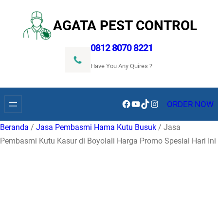
Lewati
ke
AGATA PEST CONTROL
konten
0812 8070 8221
Have You Any Quires ?
Facebook
YouTube
TikTok
Instagram
ORDER NOW
Beranda
/
Jasa Pembasmi Hama Kutu Busuk
/ Jasa
Pembasmi Kutu Kasur di Boyolali Harga Promo Spesial Hari Ini