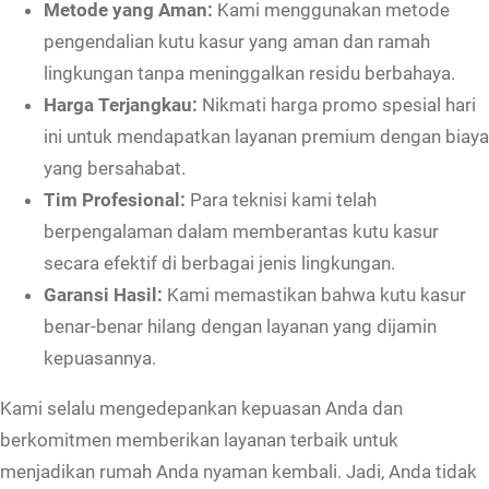
Metode yang Aman:
Kami menggunakan metode
r
pengendalian kutu kasur yang aman dan ramah
o
lingkungan tanpa meninggalkan residu berbahaya.
m
Harga Terjangkau:
Nikmati harga promo spesial hari
o
ini untuk mendapatkan layanan premium dengan biaya
S
yang bersahabat.
p
Tim Profesional:
Para teknisi kami telah
e
berpengalaman dalam memberantas kutu kasur
s
secara efektif di berbagai jenis lingkungan.
i
Garansi Hasil:
Kami memastikan bahwa kutu kasur
a
benar-benar hilang dengan layanan yang dijamin
l
kepuasannya.
H
Kami selalu mengedepankan kepuasan Anda dan
a
berkomitmen memberikan layanan terbaik untuk
r
menjadikan rumah Anda nyaman kembali. Jadi, Anda tidak
i