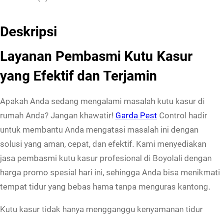
m
b
Deskripsi
a
Layanan Pembasmi Kutu Kasur
s
m
yang Efektif dan Terjamin
i
K
Apakah Anda sedang mengalami masalah kutu kasur di
u
rumah Anda? Jangan khawatir!
Garda Pest
Control hadir
t
untuk membantu Anda mengatasi masalah ini dengan
u
solusi yang aman, cepat, dan efektif. Kami menyediakan
K
jasa pembasmi kutu kasur profesional di Boyolali dengan
a
harga promo spesial hari ini, sehingga Anda bisa menikmati
s
tempat tidur yang bebas hama tanpa menguras kantong.
u
Kutu kasur tidak hanya mengganggu kenyamanan tidur
r