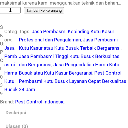
maksimal karena kami menggunakan teknik dan bahan…
K
Tambah ke keranjang
u
S
a
Categ
Tags:
Jasa Pembasmi Kepinding Kutu Kasur
K
n
ory:
Profesional dan Pengalaman
, 
Jasa Pembasmi
U:
t
Jasa
Kutu Kasur atau Kutu Busuk Terbaik Bergaransi
, 
P
i
Pemb
Jasa Pembasmi Tinggi Kutu Busuk Berkualitas
C
t
asmi
dan Bergaransi
, 
Jasa Pengendalian Hama Kutu
I
a
Hama
Busuk atau Kutu Kasur Bergaransi
, 
Pest Control
0
s
Kutu
Pembasmi Kutu Busuk Layanan Cepat Berkualitas
3
J
Busuk
24 Jam
9
a
Brand:
Pest Control Indonesia
s
a
Deskripsi
P
Ulasan (0)
e