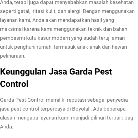
Anda, tetapi juga dapat menyebabkan masalah kesehatan
d
seperti gatal, iritasi kulit, dan alergi. Dengan menggunakan
i
layanan kami, Anda akan mendapatkan hasil yang
B
maksimal karena kami menggunakan teknik dan bahan
o
pembasmi kutu kasur modern yang sudah teruji aman
y
untuk penghuni rumah, termasuk anak-anak dan hewan
o
peliharaan.
l
a
Keunggulan Jasa Garda Pest
l
Control
i
H
Garda Pest Control memiliki reputasi sebagai penyedia
a
jasa pest control terpercaya di Boyolali. Ada beberapa
r
alasan mengapa layanan kami menjadi pilihan terbaik bagi
g
Anda:
a
P