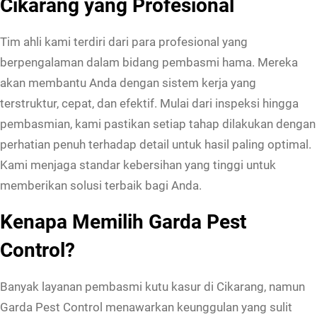
Cikarang yang Profesional
T
a
Tim ahli kami terdiri dari para profesional yang
n
berpengalaman dalam bidang pembasmi hama. Mereka
p
akan membantu Anda dengan sistem kerja yang
a
terstruktur, cepat, dan efektif. Mulai dari inspeksi hingga
B
pembasmian, kami pastikan setiap tahap dilakukan dengan
a
perhatian penuh terhadap detail untuk hasil paling optimal.
u
Kami menjaga standar kebersihan yang tinggi untuk
M
memberikan solusi terbaik bagi Anda.
e
Kenapa Memilih Garda Pest
n
y
Control?
e
n
Banyak layanan pembasmi kutu kasur di Cikarang, namun
g
Garda Pest Control menawarkan keunggulan yang sulit