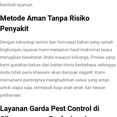
u
kembali nyaman.
r
Metode Aman Tanpa Risiko
d
i
Penyakit
C
i
Dengan teknologi terkini dan formulasi bahan yang ramah
k
lingkungan, layanan kami menjamin hasil maksimal tanpa
a
merugikan kesehatan Anda maupun keluarga. Proses yang
r
kami gunakan bebas dari bahan kimia berbahaya, sehingga
a
Anda tidak perlu khawatir akan dampak negatif. Kami
n
memahami pentingnya menghadirkan solusi yang aman
g
untuk siapa saja, termasuk bagi anak-anak dan hewan
A
peliharaan.
m
Layanan Garda Pest Control di
a
n