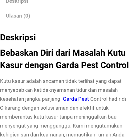
Deskripsi
P
Ulasan (0)
e
m
b
Deskripsi
a
Bebaskan Diri dari Masalah Kutu
s
m
Kasur dengan Garda Pest Control
i
K
Kutu kasur adalah ancaman tidak terlihat yang dapat
u
menyebabkan ketidaknyamanan tidur dan masalah
t
kesehatan jangka panjang.
Garda Pest
Control hadir di
u
Cikarang dengan solusi aman dan efektif untuk
K
memberantas kutu kasur tanpa meninggalkan bau
a
menyengat yang mengganggu. Kami mengutamakan
s
kehigienisan dan keamanan, memastikan rumah Anda