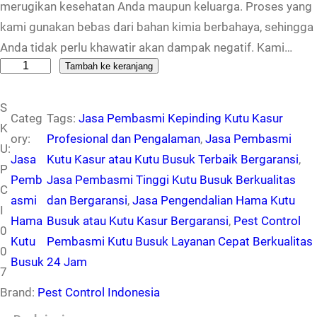
merugikan kesehatan Anda maupun keluarga. Proses yang
kami gunakan bebas dari bahan kimia berbahaya, sehingga
Anda tidak perlu khawatir akan dampak negatif. Kami…
K
Tambah ke keranjang
u
S
a
Categ
Tags:
Jasa Pembasmi Kepinding Kutu Kasur
K
n
ory:
Profesional dan Pengalaman
, 
Jasa Pembasmi
U:
t
Jasa
Kutu Kasur atau Kutu Busuk Terbaik Bergaransi
, 
P
i
Pemb
Jasa Pembasmi Tinggi Kutu Busuk Berkualitas
C
t
asmi
dan Bergaransi
, 
Jasa Pengendalian Hama Kutu
I
a
Hama
Busuk atau Kutu Kasur Bergaransi
, 
Pest Control
0
s
Kutu
Pembasmi Kutu Busuk Layanan Cepat Berkualitas
0
J
Busuk
24 Jam
7
a
Brand:
Pest Control Indonesia
s
a