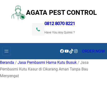
Lewati
ke
AGATA PEST CONTROL
konten
0812 8070 8221
Have You Any Quires ?
Facebook
YouTube
TikTok
Instagram
ORDER NOW
Beranda
/
Jasa Pembasmi Hama Kutu Busuk
/ Jasa
Pembasmi Kutu Kasur di Cikarang Aman Tanpa Bau
Menyengat