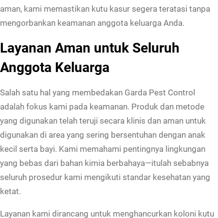
u
aman, kami memastikan kutu kasur segera teratasi tanpa
r
mengorbankan keamanan anggota keluarga Anda.
d
Layanan Aman untuk Seluruh
i
J
Anggota Keluarga
a
k
Salah satu hal yang membedakan Garda Pest Control
a
adalah fokus kami pada keamanan. Produk dan metode
r
yang digunakan telah teruji secara klinis dan aman untuk
t
digunakan di area yang sering bersentuhan dengan anak
a
kecil serta bayi. Kami memahami pentingnya lingkungan
T
yang bebas dari bahan kimia berbahaya—itulah sebabnya
i
seluruh prosedur kami mengikuti standar kesehatan yang
m
ketat.
u
Layanan kami dirancang untuk menghancurkan koloni kutu
r