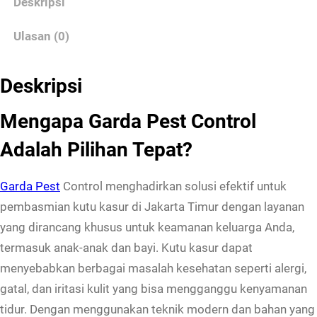
Deskripsi
P
Ulasan (0)
e
m
b
Deskripsi
a
Mengapa Garda Pest Control
s
m
Adalah Pilihan Tepat?
i
K
Garda Pest
Control menghadirkan solusi efektif untuk
u
pembasmian kutu kasur di Jakarta Timur dengan layanan
t
yang dirancang khusus untuk keamanan keluarga Anda,
u
termasuk anak-anak dan bayi. Kutu kasur dapat
K
menyebabkan berbagai masalah kesehatan seperti alergi,
a
gatal, dan iritasi kulit yang bisa mengganggu kenyamanan
s
tidur. Dengan menggunakan teknik modern dan bahan yang