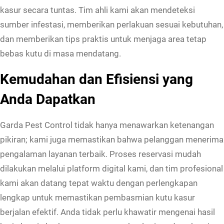
kasur secara tuntas. Tim ahli kami akan mendeteksi
A
sumber infestasi, memberikan perlakuan sesuai kebutuhan,
m
dan memberikan tips praktis untuk menjaga area tetap
a
bebas kutu di masa mendatang.
n
U
Kemudahan dan Efisiensi yang
n
Anda Dapatkan
t
u
Garda Pest Control tidak hanya menawarkan ketenangan
k
pikiran; kami juga memastikan bahwa pelanggan menerima
A
pengalaman layanan terbaik. Proses reservasi mudah
n
dilakukan melalui platform digital kami, dan tim profesional
a
kami akan datang tepat waktu dengan perlengkapan
k
lengkap untuk memastikan pembasmian kutu kasur
d
berjalan efektif. Anda tidak perlu khawatir mengenai hasil
a