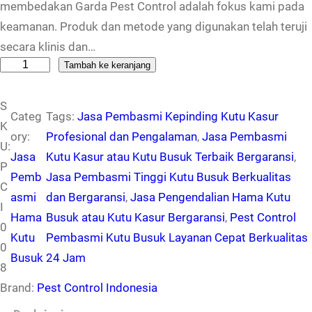
membedakan Garda Pest Control adalah fokus kami pada
keamanan. Produk dan metode yang digunakan telah teruji
secara klinis dan…
K
Tambah ke keranjang
u
S
a
Categ
Tags:
Jasa Pembasmi Kepinding Kutu Kasur
K
n
ory:
Profesional dan Pengalaman
, 
Jasa Pembasmi
U:
t
Jasa
Kutu Kasur atau Kutu Busuk Terbaik Bergaransi
, 
P
i
Pemb
Jasa Pembasmi Tinggi Kutu Busuk Berkualitas
C
t
asmi
dan Bergaransi
, 
Jasa Pengendalian Hama Kutu
I
a
Hama
Busuk atau Kutu Kasur Bergaransi
, 
Pest Control
0
s
Kutu
Pembasmi Kutu Busuk Layanan Cepat Berkualitas
0
J
Busuk
24 Jam
8
a
Brand:
Pest Control Indonesia
s
a