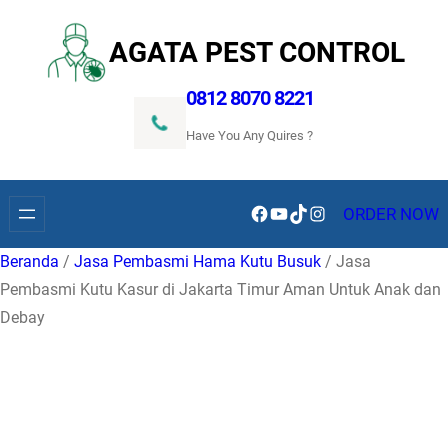
Lewati
ke
AGATA PEST CONTROL
konten
0812 8070 8221
Have You Any Quires ?
Facebook
YouTube
TikTok
Instagram
ORDER NOW
Beranda
/
Jasa Pembasmi Hama Kutu Busuk
/ Jasa
Pembasmi Kutu Kasur di Jakarta Timur Aman Untuk Anak dan
Debay